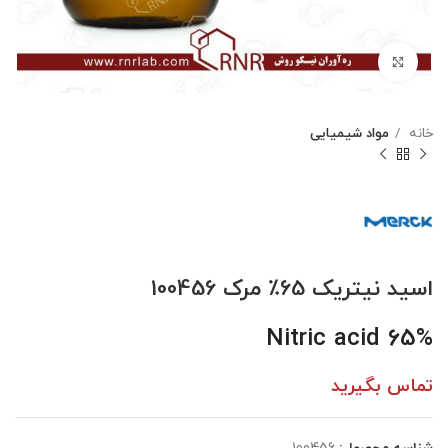
بزرگنمایی تصویر
خانه
مواد شیمیایی
اسید نیتریک 65٪ مرک 100456
Nitric acid 65%
تماس بگیرید