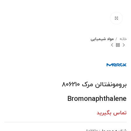
بزرگنمایی تصویر
خانه
مواد شیمیایی
برومونفتالن مرک 806210
Bromonaphthalene
تماس بگیرید