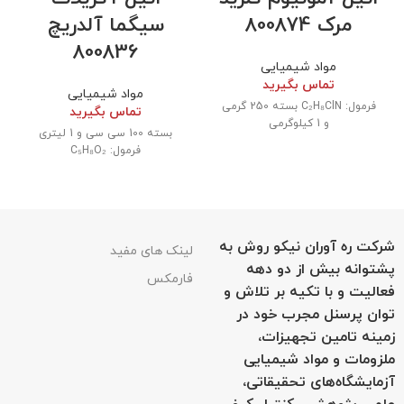
مرک 800874
سیگما آلدریچ
800836
مواد شیمیایی
تماس بگیرید
مواد شیمیایی
فرمول: C₂H₈ClN بسته 250 گرمی
تماس بگیرید
و 1 کیلوگرمی
بسته 100 سی سی و 1 لیتری
فرمول: C₅H₈O₂
شرکت ره آوران نیکو روش به
لینک های مفید
پشتوانه بیش از دو دهه
فارمکس
فعالیت و با تکیه بر تلاش و
توان پرسنل مجرب خود در
زمینه تامین تجهیزات،
ملزومات و مواد شیمیایی
آزمایشگاه‌های تحقیقاتی،