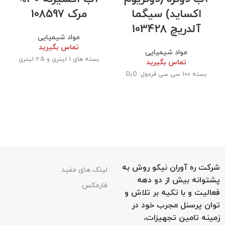
اکساید) سیگما
مرک 108597
آلدریچ 103428
مواد شیمیایی
تماس بگیرید
مواد شیمیایی
بسته های 1 لیتری و 2.5 لیتری
تماس بگیرید
بسته 100 سی سی فرمول: D
O
2
شرکت ره آوران نیکو روش به
لینک های مفید
پشتوانه بیش از دو دهه
فارمکس
فعالیت و با تکیه بر تلاش و
توان پرسنل مجرب خود در
زمینه تامین تجهیزات،