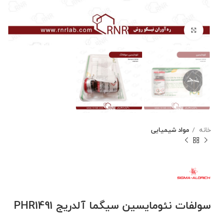
بزرگنمایی تصویر
خانه
مواد شیمیایی
سولفات نئومایسین سیگما آلدریج PHR1491