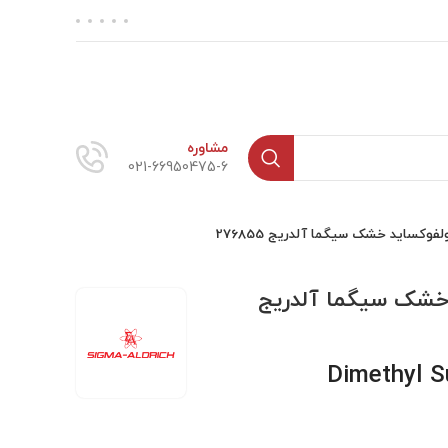
مشاوره
021-66950475-6
وکساید خشک سیگما آلدریج 276855
خشک سیگما آلدریج
Dimethyl S