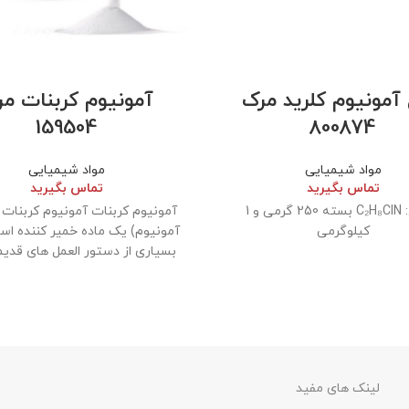
 آمونیوم کلرید مرک
آمونیوم کربنات م
159504
800874
مواد شیمیایی
مواد شیمیایی
تماس بگیرید
تماس بگیرید
فرمول: C₂H₈ClN بسته 250 گرمی و 1
آمونیوم کربنات آمونیوم کربنات 
کیلوگرمی
آمونیوم) یک ماده خمیر کننده اس
بسیاری از دستور العمل های قدی
لینک های مفید