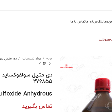
برندها
بلاگ
درباره ما
تماس با ما
خانه
مواد شیمیایی
دی متیل سولف
دی متیل سولفوکساید 
276855
ulfoxide Anhydrous
تماس بگیرید