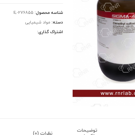
شناسه محصول:
276855-1L
دسته:
مواد شیمیایی
اشتراک گذاری:
توضیحات
نظرات (0)