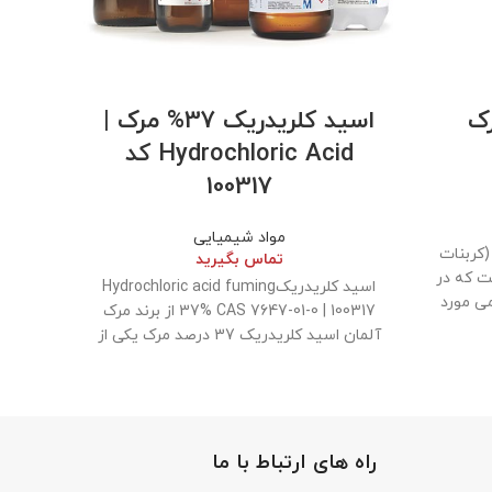
رک
اسید کلریدریک 37% مرک |
آب HPLC مرک 
Hydrochloric Acid کد
100317
مواد شیمیایی
نقش بس
(کربنات
تماس بگیرید
ت که در
اسید کلریدریکHydrochloric acid fuming
می مورد
37% CAS 7647-01-0 | 100317 از برند مرک
آلمان اسید کلریدریک 37 درصد مرک یکی از
راه های ارتباط با ما