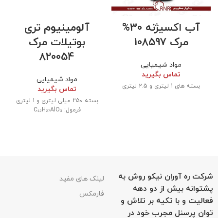
آب اکسیژنه 30%
آلومینیوم تری
مرک 108597
بوتیلات مرک
820054
مواد شیمیایی
تماس بگیرید
مواد شیمیایی
بسته های 1 لیتری و 2.5 لیتری
تماس بگیرید
بسته 250 میلی لیتری و 1 لیتری
فرمول: C₁₂H₂₇AlO₃
شرکت ره آوران نیکو روش به
لینک های مفید
پشتوانه بیش از دو دهه
فارمکس
فعالیت و با تکیه بر تلاش و
توان پرسنل مجرب خود در