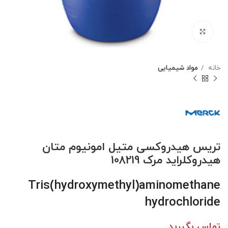
بزرگنمایی تصویر
خانه
مواد شیمیایی
تریس هیدروکسی متیل امونیوم متان
هیدروکلراید مرک 108219
Tris(hydroxymethyl)aminomethane
hydrochloride
تماس بگیرید