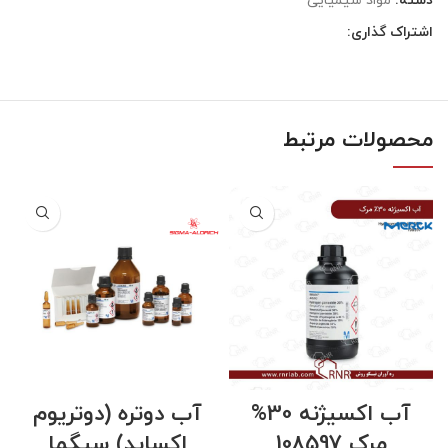
دسته:
مواد شیمیایی
اشتراک گذاری:
محصولات مرتبط
آب اکسیژنه 30%
آب دوتره (دوتریوم
مرک 108597
اکساید) سیگما