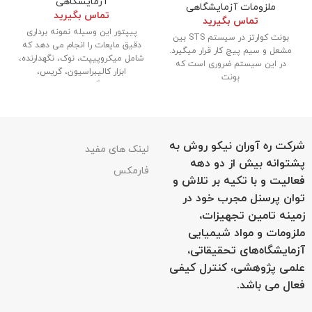
آزمایشگاهی
ملزومات آزمایشگاهی
تماس بگیرید
تماس بگیرید
پیپتور این وسیله نمونه برداری
بونت کوارتز در سیستم STS بین
دقیق مایعات را انجام می دهد که
مشعل و سیم پیچ کار قرار میگیرد.
شامل میکروپیپت، نوک، نگهدارنده،
در این سیستم ضروری است که
ابزار کالیبراسیون، گریس،
بونت
گواهینامه
شرکت ره آوران نیکو روش به
لینک های مفید
پشتوانه بیش از دو دهه
فارمکس
فعالیت و با تکیه بر تلاش و
توان پرسنل مجرب خود در
زمینه تامین تجهیزات،
ملزومات و مواد شیمیایی
آزمایشگاه‌های تحقیقاتی،
علمی پژوهشی، کنترل کیفی
فعال می باشد.