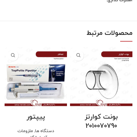
اشتراک گذاری:
محصولات مرتبط
بونت کوارتز
پیپتور
2010070790
دستگاه ها
,
ملزومات