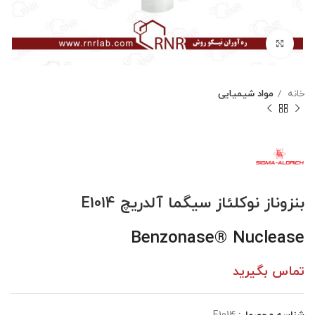
بزرگنمایی تصویر
خانه
مواد شیمیایی
بنزوناز نوکلئاز سیگما آلدریچ E1014
Benzonase® Nuclease
تماس بگیرید