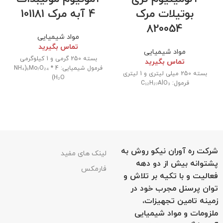
بوتیلات مرک
4 آبه مرک 101181
820054
مواد شیمیایی
تماس بگیرید
مواد شیمیایی
بسته 250 گرمی و 1 کیلوگرمی
تماس بگیرید
فرمول شیمیایی: NH₄)₆Mo₇O₂₄ * 4
بسته 250 میلی لیتری و 1 لیتری
H₂O)
فرمول: C₁₂H₂₇AlO₃
شرکت ره آوران نیکو روش به
لینک های مفید
پشتوانه بیش از دو دهه
فارمکس
فعالیت و با تکیه بر تلاش و
توان پرسنل مجرب خود در
زمینه تامین تجهیزات،
ملزومات و مواد شیمیایی