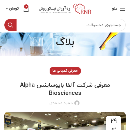
0
منو
تومان
0
بلاگ
معرفی کمپانی ها
معرفی شرکت آلفا بایوساینس Alpha
Biosciences
حمید محمدی
29
تیر